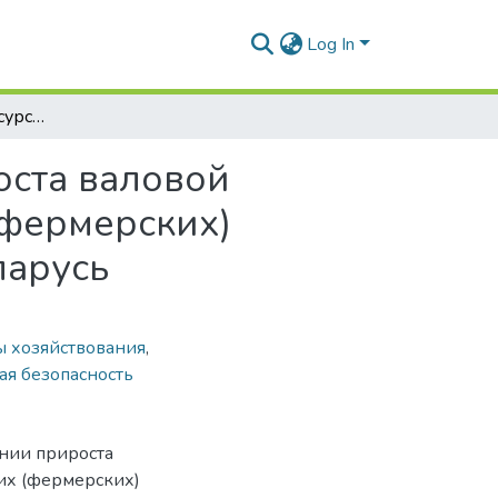
Log In
Роль земельных ресурсов в обеспечении прироста валовой продукции сельского хозяйства крестьянских (фермерских) хозяйств и хозяйств населения Республики Беларусь
оста валовой
(фермерских)
ларусь
 хозяйствования
,
ая безопасность
ении прироста
ких (фермерских)