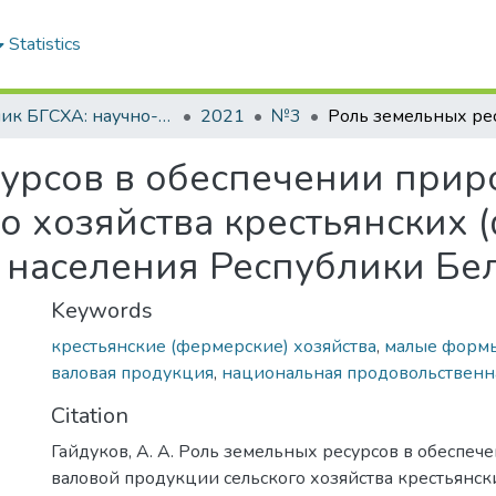
Statistics
Вестник БГСХА: научно-методический журнал Белорусской государственной сельскохозяйственной академии
2021
№3
урсов в обеспечении прир
о хозяйства крестьянских 
в населения Республики Бе
Keywords
крестьянские (фермерские) хозяйства
,
малые формы
валовая продукция
,
национальная продовольственн
Citation
Гайдуков, А. А. Роль земельных ресурсов в обеспеч
валовой продукции сельского хозяйства крестьянс