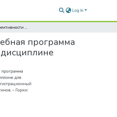
Log In
Теория эффективности сельского хозяйства: учебная программа учреждения высшего образования по учебной дисциплине
чебная программа
 дисциплине
я программа
иплине для
Регистрационный
инов. – Горки: