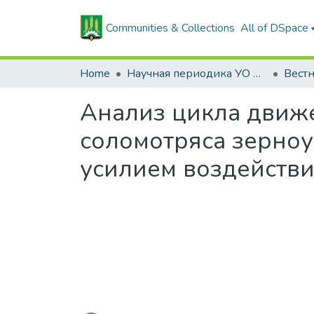
Communities & Collections
All of DSpace
Home
Научная периодика УО БГСХА
Анализ цикла движ
соломотряса зерно
усилием воздействи
Loading...