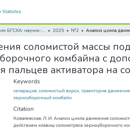
Statistics
Вестник БГСХА: научно-методический журнал Белорусской государственной сельскохозяйственной академии
2025
№2
ения соломистой массы по
уборочного комбайна с до
я пальцев активатора на с
Keywords
сепарация
,
соломистый ворох
,
траектория движения
зерноуборочный комбайн
Citation
Ковалевская, Л. И. Анализ цикла движения соломист
действием клавиш соломотряса зерноуборочного ко