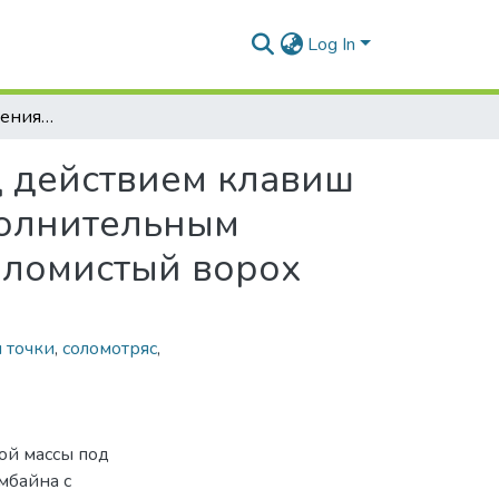
Log In
Анализ цикла движения соломистой массы под действием клавиш соломотряса зерноуборочного комбайна с дополнительным усилием воздействия пальцев активатора на соломистый ворох
д действием клавиш
полнительным
оломистый ворох
 точки
,
соломотряс
,
ой массы под
мбайна с