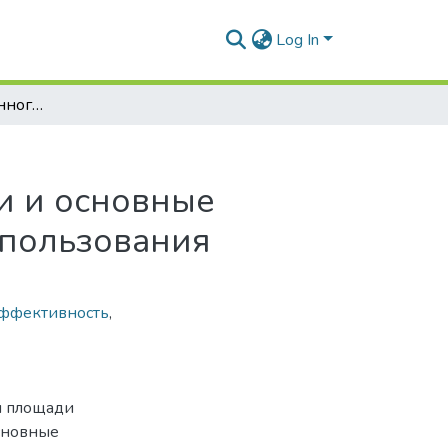
Log In
Оценка количественного изменения площади сельскохозяйственных земель Минской области и основные направления повышения эффективности их использования
и и основные
спользования
ффективность
,
я площади
сновные