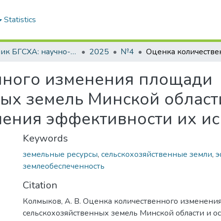
Statistics
Вестник БГСХА: научно-методический журнал Белорусской государственной сельскохозяйственной академии
2025
№4
нного изменения площади
ых земель Минской област
ения эффективности их и
Keywords
земельные ресурсы
,
сельскохозяйственные земли
,
э
землеобеспеченность
Citation
Колмыков, А. В. Оценка количественного изменени
сельскохозяйственных земель Минской области и о