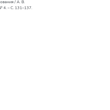
вания / А. В.
 4. – С. 131–137.