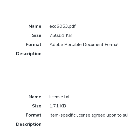
Name:
ecd6053.pdf
Size:
758.81 KB
Format:
Adobe Portable Document Format
Description:
Name:
license.txt
Size:
1.71 KB
Format:
Item-specific license agreed upon to s
Description: