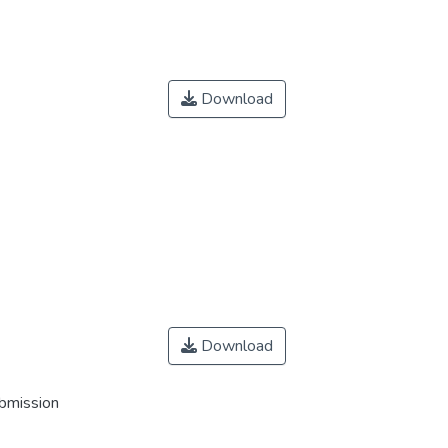
Download
Download
ubmission