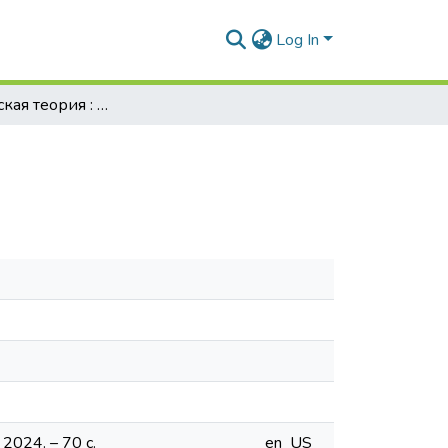
Log In
Экономическая теория : пособие
2024. – 70 с.
en_US