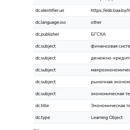
dc.identifier.uri
https://elib.baa.
dc.language.iso
other
dc.publisher
БГСХА
dc.subject
финансовая сист
dc.subject
денежно-кредитн
dc.subject
макроэкономичес
dc.subject
рыночная эконом
dc.subject
экономическая т
dc.title
Экономическая те
dc.type
Learning Object