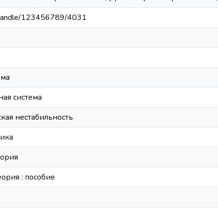
by/handle/123456789/4031
ема
ая система
кая нестабильность
ика
еория
ория : пособие