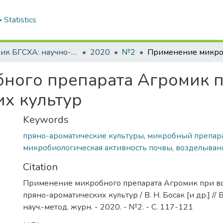
Statistics
Вестник БГСХА: научно-методический журнал Белорусской государственной сельскохозяйственной академии
2020
№2
ного препарата Агромик 
х культур
Keywords
пряно-ароматические культуры
,
микробный препар
микробиологическая активность почвы
,
возделыван
Citation
Применение микробного препарата Агромик при в
пряно-ароматических культур / В. Н. Босак [и др.] //
науч.-метод. журн. - 2020. - №2. - С. 117-121