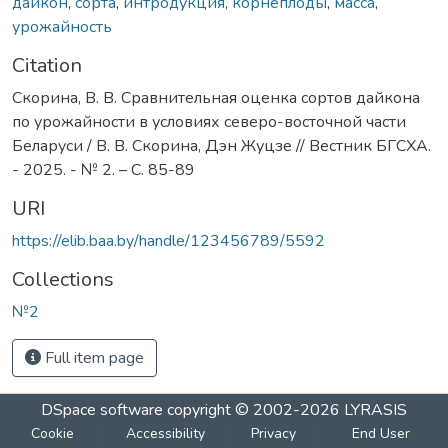
дайкон
,
сорта
,
интродукция
,
корнеплоды
,
масса
,
урожайность
Citation
Скорина, В. В. Сравнительная оценка сортов дайкона
по урожайности в условиях северо-восточной части
Беларуси / В. В. Скорина, Дэн Жуцзе // Вестник БГСХА.
- 2025. - № 2. – С. 85-89
URI
https://elib.baa.by/handle/123456789/5592
Collections
№2
Full item page
DSpace software
copyright © 2002-2026
LYRASIS
Cookie
Accessibility
Privacy
End User