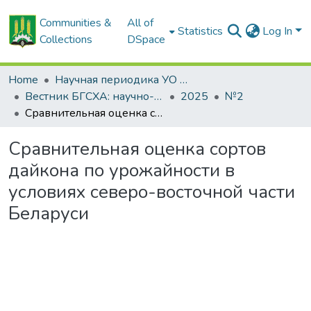
Communities &
All of
Statistics
Log In
Collections
DSpace
Home
Научная периодика УО БГСХА
Вестник БГСХА: научно-методический журнал Белорусской государственной сельскохозяйственной академии
2025
№2
Сравнительная оценка сортов дайкона по урожайности в условиях северо-восточной части Беларуси
Сравнительная оценка сортов
дайкона по урожайности в
условиях северо-восточной части
Беларуси