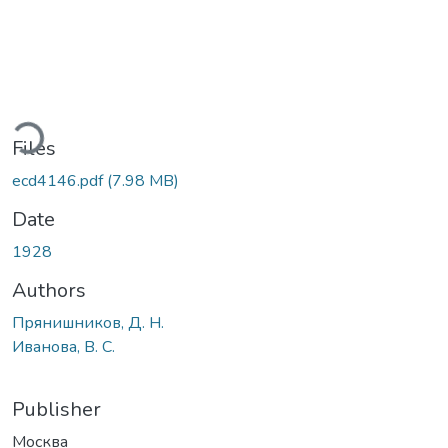
ding...
Files
ecd4146.pdf
(7.98 MB)
Date
1928
Authors
Прянишников, Д. Н.
Иванова, В. С.
Publisher
Москва