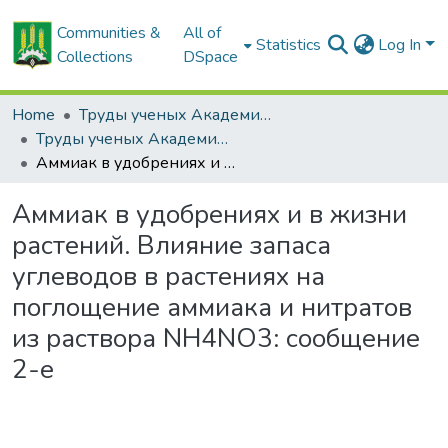
Communities &
All of
Statistics
Log In
Collections
DSpace
Home
Труды ученых Академии (1855-1971)
Труды ученых Академии (1855-1971)
Аммиак в удобрениях и в жизни растений. Влияние запаса углеводов в растениях на поглощение аммиака и нитратов из раствора NH4NO3: сообщение 2-е
Аммиак в удобрениях и в жизни
растений. Влияние запаса
углеводов в растениях на
поглощение аммиака и нитратов
из раствора NH4NO3: сообщение
2-е