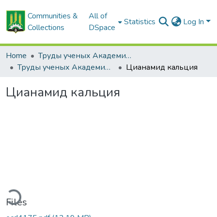
Communities &
All of
Statistics
Log In
Collections
DSpace
Home
Труды ученых Академии (1855-1971)
Труды ученых Академии (1855-1971)
Цианамид кальция
Цианамид кальция
ading...
Files