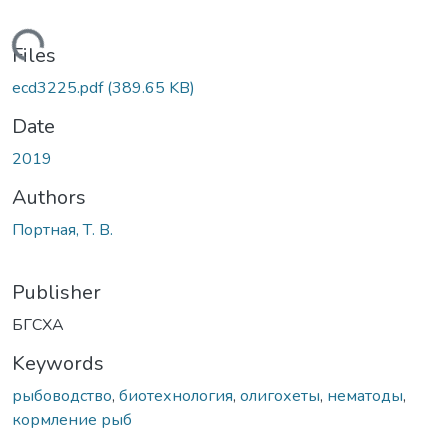
Loading...
Files
ecd3225.pdf
(389.65 KB)
Date
2019
Authors
Портная, Т. В.
Publisher
БГСХА
Keywords
рыбоводство
,
биотехнология
,
олигохеты
,
нематоды
,
кормление рыб