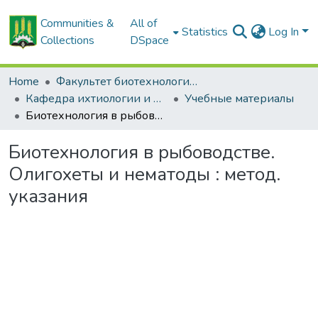
Communities &
All of
Statistics
Log In
Collections
DSpace
Home
Факультет биотехнологии и аквакультуры
Кафедра ихтиологии и рыбоводства
Учебные материалы
Биотехнология в рыбоводстве. Олигохеты и нематоды : метод. указания
Биотехнология в рыбоводстве.
Олигохеты и нематоды : метод.
указания