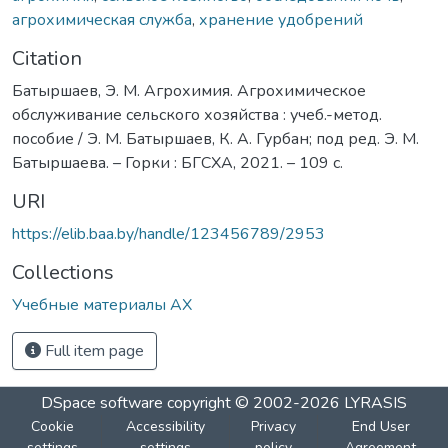
агрохимическая служба
,
хранение удобрений
Citation
Батыршаев, Э. М. Агрохимия. Агрохимическое
обслуживание сельского хозяйства : учеб.-метод.
пособие / Э. М. Батыршаев, К. А. Гурбан; под ред. Э. М.
Батыршаева. – Горки : БГСХА, 2021. – 109 с.
URI
https://elib.baa.by/handle/123456789/2953
Collections
Учебные материалы АХ
Full item page
DSpace software
copyright © 2002-2026
LYRASIS
Cookie
Accessibility
Privacy
End User
settings
settings
policy
Agreement