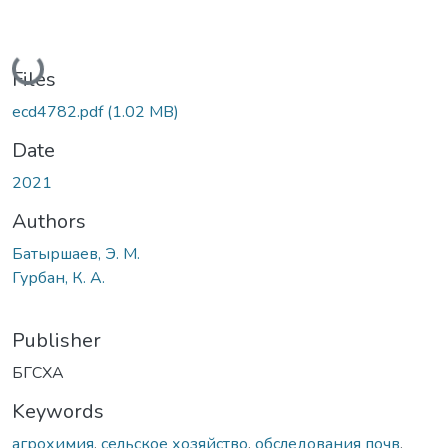
Loading...
Files
ecd4782.pdf
(1.02 MB)
Date
2021
Authors
Батыршаев, Э. М.
Гурбан, К. А.
Publisher
БГСХА
Keywords
агрохимия
,
сельское хозяйство
,
обследования почв
,