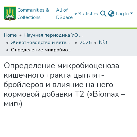
Communities &
All of
Statistics
Log In
Collections
DSpace
Home
Научная периодика УО БГСХА
Животноводство и ветеринарная медицина: научно-практический журнал
2025
№3
Определение микробиоценоза кишечного тракта цыплят-бройлеров и влияние на него кормовой добавки Т2 («Biomaх – миг»)
Определение микробиоценоза
кишечного тракта цыплят-
бройлеров и влияние на него
кормовой добавки Т2 («Biomaх –
миг»)