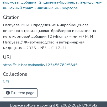
кормовая добавка Т2
,
цыплята-бройлеры
,
желудочно-
кишечный тракт
,
кишечник
,
микрофлора
Citation
Папсуева, М. И. Определение микробиоценоза
кишечного тракта цыплят-бройлеров и влияние на
него кормовой добавки Т2 («Biomaх – миг») / М. И.
Папсуева // Животноводство и ветеринарная
медицина. – 2025. – №3. – С. 17–21.
URI
https://elib.baa.by/handle/123456789/5845
Collections
№3
Full item page
DSpace software
copyright © 2002-2026
LYRASIS