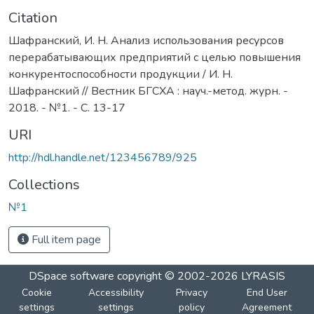
Citation
Шафранский, И. Н. Анализ использования ресурсов
перерабатывающих предприятий с целью повышения
конкурентоспособности продукции / И. Н.
Шафранский // Вестник БГСХА : науч.-метод. журн. -
2018. - №1. - С. 13-17
URI
http://hdl.handle.net/123456789/925
Collections
№1
Full item page
DSpace software
copyright © 2002-2026
LYRASIS
Cookie
Accessibility
Privacy
End User
settings
settings
policy
Agreement