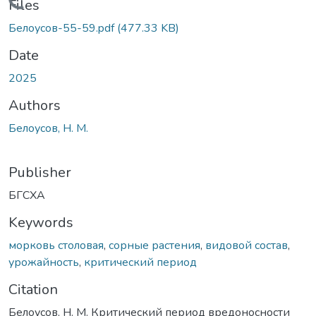
Loading...
Files
Белоусов-55-59.pdf
(477.33 KB)
Date
2025
Authors
Белоусов, Н. М.
Publisher
БГСХА
Keywords
морковь столовая
,
сорные растения
,
видовой состав
,
урожайность
,
критический период
Citation
Белоусов, Н. М. Критический период вредоносности