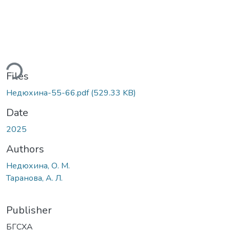
ding...
Files
Недюхина-55-66.pdf
(529.33 KB)
Date
2025
Authors
Недюхина, О. М.
Таранова, А. Л.
Publisher
БГСХА