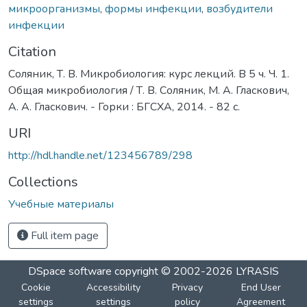
микроорганизмы
,
формы инфекции
,
возбудители
инфекции
Citation
Соляник, Т. В. Микробиология: курс лекций. В 5 ч. Ч. 1.
Общая микробиология / Т. В. Соляник, М. А. Гласкович,
А. А. Гласкович. - Горки : БГСХА, 2014. - 82 с.
URI
http://hdl.handle.net/123456789/298
Collections
Учебные материалы
Full item page
DSpace software
copyright © 2002-2026
LYRASIS
Cookie
Accessibility
Privacy
End User
settings
settings
policy
Agreement