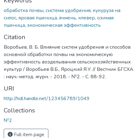
Keywords
обработка почвы
,
система удобрения
,
кукуруза на
силос
,
яровая пшеница
,
ячмень
,
клевер
,
озимая
пшеница
,
экономическая эффективность
Citation
Воробьев, В. Б. Влияние систем удобрения и способов
основной обработки почвы на экономическую
эффективность возделывания сельскохозяйственных
культур / Воробьев В.Б., Яроцкий Я.У. // Вестник БГСХА
: науч.-метод. журн. - 2018. - №2. - С. 88-92.
URI
http://hdl.handle.net/123456789/1049
Collections
№2
Full item page