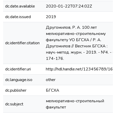
dc.date.available
2020-01-22T07:24:02Z
dc.date.issued
2019
Другомилов, Р. А. 100 лет
мелиоративно-строительному
факультету УО БГСХА / Р. А.
dc.identifier.citation
Другомилов // Вестник БГСХА :
науч.-метод. журн. - 2019. - №4. - С.
174-176.
dc.identifier.uri
http://hdl.handle.net/123456789/16
dc.language.iso
other
dc.publisher
БГСХА
мелиоративно-строительный
dc.subject
факультет