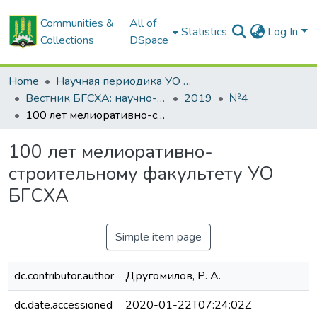
Communities &
All of
Statistics
Log In
Collections
DSpace
Home
Научная периодика УО БГСХА
Вестник БГСХА: научно-методический журнал Белорусской государственной сельскохозяйственной академии
2019
№4
100 лет мелиоративно-строительному факультету УО БГСХА
100 лет мелиоративно-
строительному факультету УО
БГСХА
Simple item page
dc.contributor.author
Другомилов, Р. А.
dc.date.accessioned
2020-01-22T07:24:02Z