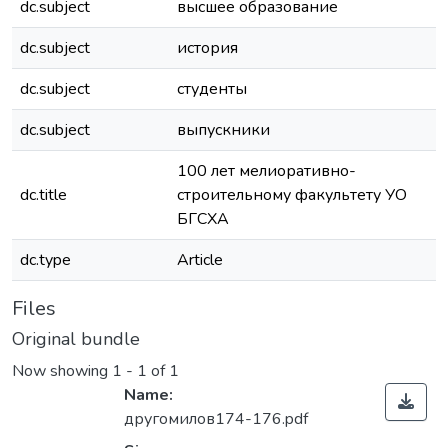
dc.subject
высшее образование
dc.subject
история
dc.subject
студенты
dc.subject
выпускники
100 лет мелиоративно-
dc.title
строительному факультету УО
БГСХА
dc.type
Article
Files
Original bundle
Now showing
1 - 1 of 1
Name:
другомилов174-176.pdf