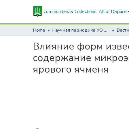
Communities & Collections
All of DSpace
Home
Научная периодика УО БГСХА
Влияние форм извес
содержание микроэл
ярового ячменя