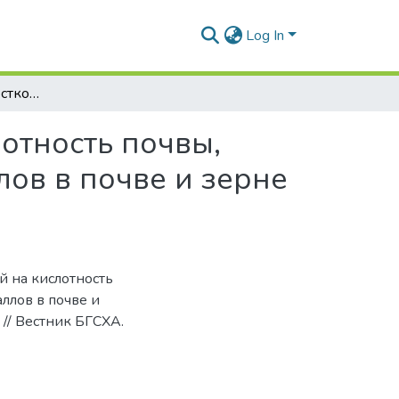
Log In
Влияние форм известковых удобрений на кислотность почвы, содержание микроэлементов и тяжелых металлов в почве и зерне ярового ячменя
отность почвы,
ов в почве и зерне
й на кислотность
ллов в почве и
 // Вестник БГСХА.