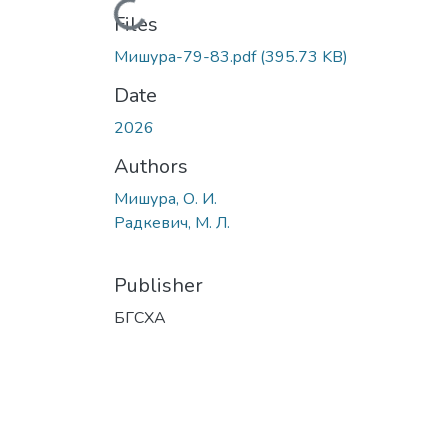
Loading...
Files
Мишура-79-83.pdf
(395.73 KB)
Date
2026
Authors
Мишура, О. И.
Радкевич, М. Л.
Publisher
БГСХА