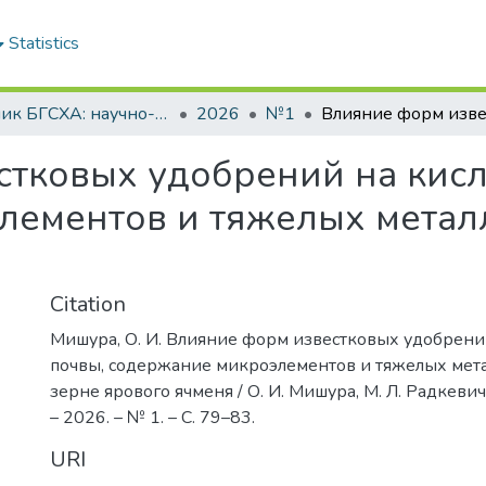
Statistics
Вестник БГСХА: научно-методический журнал Белорусской государственной сельскохозяйственной академии
2026
№1
тковых удобрений на кисл
ементов и тяжелых металл
Citation
Мишура, О. И. Влияние форм известковых удобрени
почвы, содержание микроэлементов и тяжелых мета
зерне ярового ячменя / О. И. Мишура, М. Л. Радкевич
– 2026. – № 1. – С. 79–83.
URI