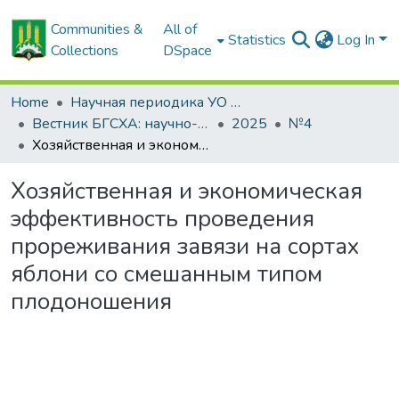
Communities &
All of
Statistics
Log In
Collections
DSpace
Home
Научная периодика УО БГСХА
Вестник БГСХА: научно-методический журнал Белорусской государственной сельскохозяйственной академии
2025
№4
Хозяйственная и экономическая эффективность проведения прореживания завязи на сортах яблони со смешанным типом плодоношения
Хозяйственная и экономическая
эффективность проведения
прореживания завязи на сортах
яблони со смешанным типом
плодоношения