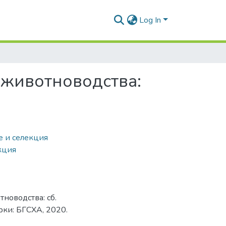
Log In
 животноводства:
е и селекция
кция
новодства: сб.
Горки: БГСХА, 2020.