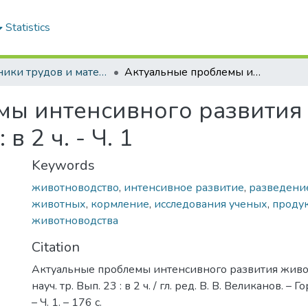
Statistics
Сборники трудов и материалы конференций
Актуальные проблемы интенсивного развития животноводства: сб. науч. тр. Вып. 23 : в 2 ч. - Ч. 1
мы интенсивного развития
 в 2 ч. - Ч. 1
Keywords
животноводство
,
интенсивное развитие
,
разведени
животных
,
кормление
,
исследования ученых
,
проду
животноводства
Citation
Актуальные проблемы интенсивного развития живот
науч. тр. Вып. 23 : в 2 ч. / гл. ред. В. В. Великанов. – 
– Ч. 1. – 176 с.