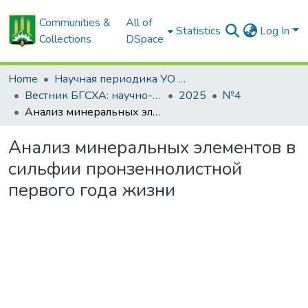
Communities &
All of
Statistics
Log In
Collections
DSpace
Home
Научная периодика УО БГСХА
Вестник БГСХА: научно-методический журнал Белорусской государственной сельскохозяйственной академии
2025
№4
Анализ минеральных элементов в сильфии пронзеннолистной первого года жизни
Анализ минеральных элементов в
сильфии пронзеннолистной
первого года жизни