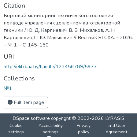
Citation
Бортовой мониторинг технического состояния
привода управления сцеплением автотракторной
техники / Ю. Д. Карпиевич, В. В. Михалков, А. Н.
Карташевич, П. Ю. Малышкин // Вестник БГСХА. – 2026.
– № 1. – С. 145–150.
URI
http://elib.baa.by/handle/123456789/5977
Collections
№1
Full item page
DSpace software
copyright © 2002-2026
LYRASIS
Cookie
Accessibility
Privacy
End User
settings
settings
policy
Agreement