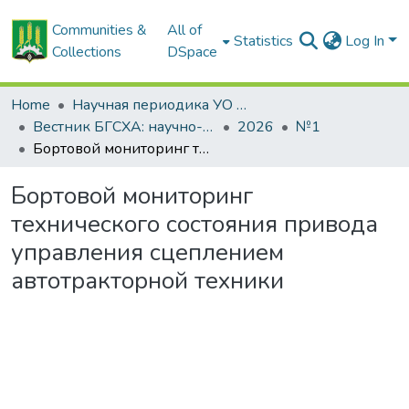
Communities &
All of
Statistics
Log In
Collections
DSpace
Home
Научная периодика УО БГСХА
Вестник БГСХА: научно-методический журнал Белорусской государственной сельскохозяйственной академии
2026
№1
Бортовой мониторинг технического состояния привода управления сцеплением автотракторной техники
Бортовой мониторинг
технического состояния привода
управления сцеплением
автотракторной техники