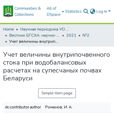
Communities &
All of
Statistics
Log In
Collections
DSpace
Home
Научная периодика УО БГСХА
Вестник БГСХА: научно-методический журнал Белорусской государственной сельскохозяйственной академии
2021
№2
Учет величины внутрипочвенного стока при водобалансовых расчетах на супесчаных почвах Беларуси
Учет величины внутрипочвенного
стока при водобалансовых
расчетах на супесчаных почвах
Беларуси
Simple item page
dc.contributor.author
Романов, И. А.