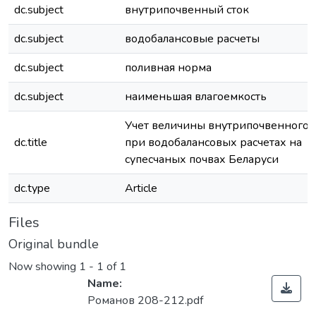
dc.subject
внутрипочвенный сток
dc.subject
водобалансовые расчеты
dc.subject
поливная норма
dc.subject
наименьшая влагоемкость
Учет величины внутрипочвенного 
dc.title
при водобалансовых расчетах на
супесчаных почвах Беларуси
dc.type
Article
Files
Original bundle
Now showing
1 - 1 of 1
Name:
Романов 208-212.pdf