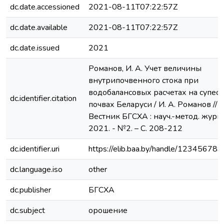
dc.date.accessioned
2021-08-11T07:22:57Z
dc.date.available
2021-08-11T07:22:57Z
dc.date.issued
2021
Романов, И. А. Учет величины
внутрипочвенного стока при
водобалансовых расчетах на супес
dc.identifier.citation
почвах Беларуси / И. А. Романов //
Вестник БГСХА : науч.-метод. журн.
2021. - №2. – С. 208-212
dc.identifier.uri
https://elib.baa.by/handle/12345678
dc.language.iso
other
dc.publisher
БГСХА
dc.subject
орошение