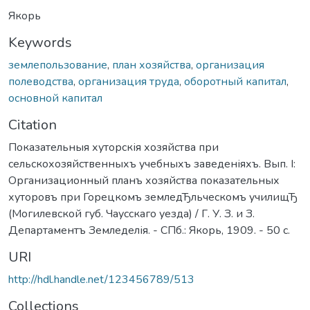
Якорь
Keywords
землепользование
,
план хозяйства
,
организация
полеводства
,
организация труда
,
оборотный капитал
,
основной капитал
Citation
Показательныя хуторскія хозяйства при
сельскохозяйственныхъ учебныхъ заведеніяхъ. Вып. I:
Организационный планъ хозяйства показательных
хуторовъ при Горецкомъ земледЂльческомъ училищЂ
(Могилевской губ. Чаусскаго уезда) / Г. У. З. и З.
Департаментъ Земледелія. - СПб.: Якорь, 1909. - 50 с.
URI
http://hdl.handle.net/123456789/513
Collections