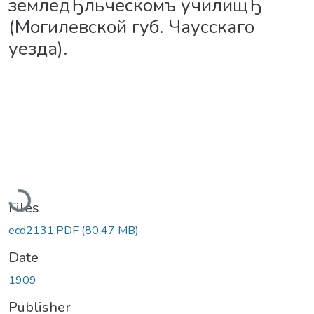
земледЂльческомъ училищЂ
(Могилевской губ. Чаусскаго
уезда).
Loading...
Files
ecd2131.PDF
(80.47 MB)
Date
1909
Publisher