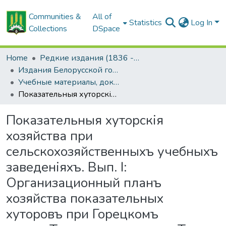
Communities &
All of
Statistics
Log In
Collections
DSpace
Home
Редкие издания (1836 - 1940 гг.)
Издания Белорусской государственной сельскохозяйственной академии
Учебные материалы, документы, отчеты
Показательныя хуторскія хозяйства при сельскохозяйственныхъ учебныхъ заведеніяхъ. Вып. I: Организационный планъ хозяйства показательных хуторовъ при Горецкомъ земледЂльческомъ училищЂ (Могилевской губ. Чаусскаго уезда).
Показательныя хуторскія
хозяйства при
сельскохозяйственныхъ учебныхъ
заведеніяхъ. Вып. I:
Организационный планъ
хозяйства показательных
хуторовъ при Горецкомъ