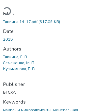
ding...
Files
Тяпкина 14-17.pdf
(317.09 KB)
Date
2018
Authors
Тяпкина, Е. В.
Семененко, М. П.
Кузьминова, Е. В.
Publisher
БГСХА
Keywords
макро- и микроэлементы
,
минеральная