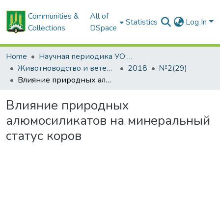
Communities &
All of
Statistics
Log In
Collections
DSpace
Home
Научная периодика УО БГСХА
Животноводство и ветеринарная медицина: научно-практический журнал
2018
№2(29)
Влияние природных алюмосиликатов на минеральный статус коров
Влияние природных
алюмосиликатов на минеральный
статус коров