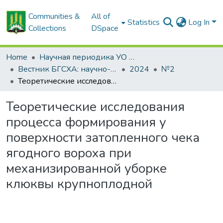
Communities &
All of
Statistics
Log In
Collections
DSpace
Home
Научная периодика УО БГСХА
Вестник БГСХА: научно-методический журнал Белорусской государственной сельскохозяйственной академии
2024
№2
Теоретические исследования процесса формирования у поверхности затопленного чека ягодного вороха при механизированной уборке клюквы крупноплодной
Теоретические исследования
процесса формирования у
поверхности затопленного чека
ягодного вороха при
механизированной уборке
клюквы крупноплодной