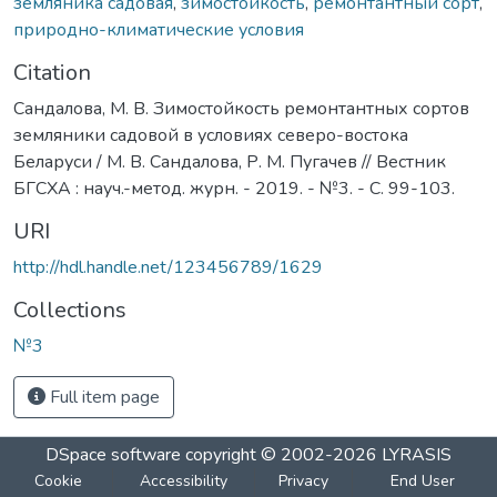
земляника садовая
,
зимостойкость
,
ремонтантный сорт
,
природно-климатические условия
Citation
Сандалова, М. В. Зимостойкость ремонтантных сортов
земляники садовой в условиях северо-востока
Беларуси / М. В. Сандалова, Р. М. Пугачев // Вестник
БГСХА : науч.-метод. журн. - 2019. - №3. - С. 99-103.
URI
http://hdl.handle.net/123456789/1629
Collections
№3
Full item page
DSpace software
copyright © 2002-2026
LYRASIS
Cookie
Accessibility
Privacy
End User