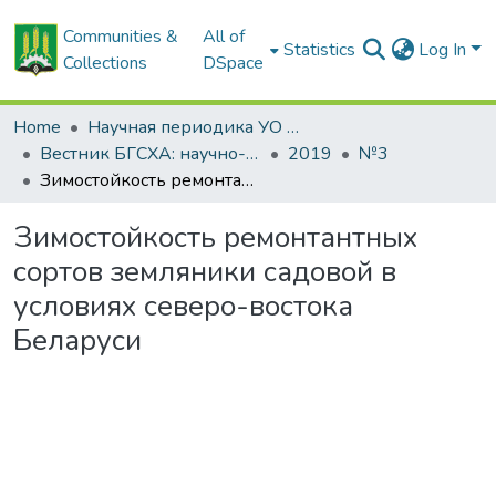
Communities &
All of
Statistics
Log In
Collections
DSpace
Home
Научная периодика УО БГСХА
Вестник БГСХА: научно-методический журнал Белорусской государственной сельскохозяйственной академии
2019
№3
Зимостойкость ремонтантных сортов земляники садовой в условиях северо-востока Беларуси
Зимостойкость ремонтантных
сортов земляники садовой в
условиях северо-востока
Беларуси