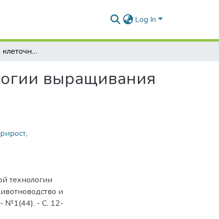
Log In
Эффективность клеточной и напольной технологии выращивания цыплят бройлеров
логии выращивания
прирост
,
ой технологии
Животноводство и
 №1(44). - С. 12-