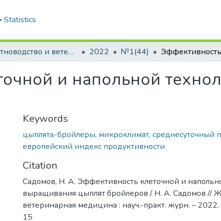
Statistics
Животноводство и ветеринарная медицина: научно-практический журнал
2022
№1(44)
точной и напольной техно
Keywords
цыплята-бройлеры
,
микроклимат
,
среднесуточный 
европейский индекс продуктивности
Citation
Садомов, Н. А. Эффективность клеточной и напольн
выращивания цыплят бройлеров / Н. А. Садомов // 
ветеринарная медицина : науч.-практ. журн. – 2022. -
15