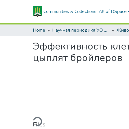
Communities & Collections
All of DSpace
Home
Научная периодика УО БГСХА
Эффективность кле
цыплят бройлеров
Loading...
Files