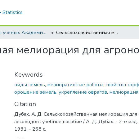
Statistics
Труды ученых Академии (1855-1971)
Сельскохозяйственная мелиорация для агрономов и лесоводов : учебное пособие
ая мелиорация для агроно
Keywords
виды земель
,
мелиоративные работы
,
свойства тор
орошение земель
,
укрепление оврагов
,
мелиорация
Citation
Дубах, А. Д. Сельскохозяйственная мелиорация для
лесоводов : учебное пособие / А. Д. Дубах. - 2-е изд. -
1931. - 268 с.