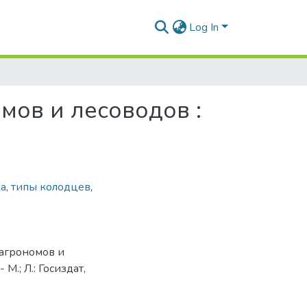
Log In
мов и лесоводов :
фа
,
типы колодцев
,
 агрономов и
 М.; Л.: Госиздат,