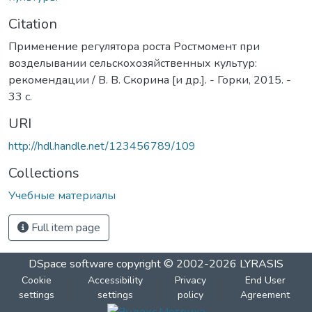
Citation
Применение регулятора роста Ростмомент при
возделывании сельскохозяйственных культур:
рекомендации / В. В. Скорина [и др.]. - Горки, 2015. -
33 с.
URI
http://hdl.handle.net/123456789/109
Collections
Учебные материалы
Full item page
DSpace software
copyright © 2002-2026
LYRASIS
Cookie
Accessibility
Privacy
End User
settings
settings
policy
Agreement