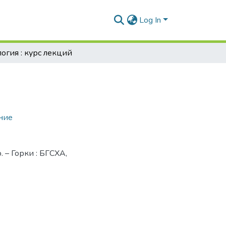
Log In
огия : курс лекций
ние
. – Горки : БГСХА,