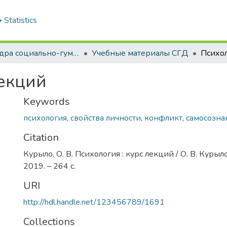
Statistics
Кафедра социально-гуманитарных дисциплин
Учебные материалы СГД
Психол
лекций
Keywords
психология
,
свойства личности
,
конфликт
,
самосозна
Citation
Курыло, О. В. Психология : курс лекций / О. В. Курыло
2019. – 264 с.
URI
http://hdl.handle.net/123456789/1691
Collections