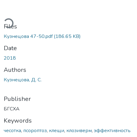
ding...
Files
Кузнецова 47-50.pdf
(186.65 KB)
Date
2018
Authors
Кузнецова, Д. С.
Publisher
БГСХА
Keywords
чесотка
,
псороптоз
,
клещи
,
клозиверм
,
эффективность