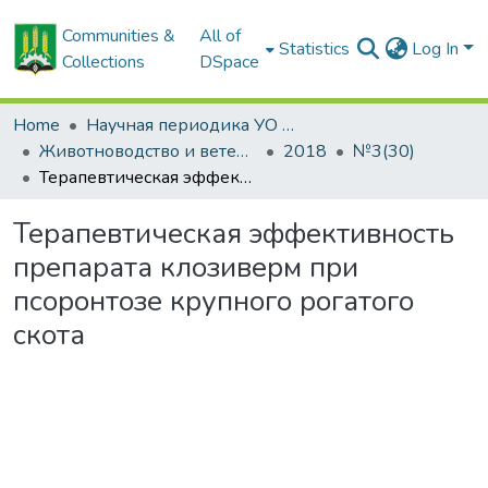
Communities &
All of
Statistics
Log In
Collections
DSpace
Home
Научная периодика УО БГСХА
Животноводство и ветеринарная медицина: научно-практический журнал
2018
№3(30)
Терапевтическая эффективность препарата клозиверм при псоронтозе крупного рогатого скота
Терапевтическая эффективность
препарата клозиверм при
псоронтозе крупного рогатого
скота