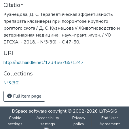
Citation
Кузнецова, Д. С. Терапевтическая эффективность
препарата клозиверм при псоронтозе крупного
рогатого скота / Д. С. Кузнецова // Животноводство и
ветеринарная медицина : науч.-практ. журн. / УО
БГСХА. - 2018. - №3(30). - С.47-50.
URI
http://hdl.handle.net/123456789/1247
Collections
№3(30)
Full item page
DSpace software
copyright © 2002-2026
LYRASIS
Cookie
Accessibility
Privacy
End User
settings
settings
policy
Agreement