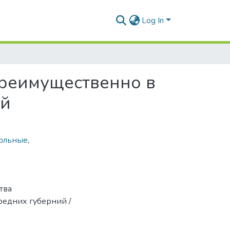
Log In
преимущественно в
ий
ольные
,
тва
редних губерний /