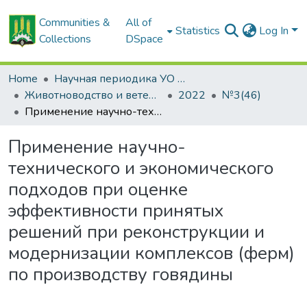
Communities &
All of
Statistics
Log In
Collections
DSpace
Home
Научная периодика УО БГСХА
Животноводство и ветеринарная медицина: научно-практический журнал
2022
№3(46)
Применение научно-технического и экономического подходов при оценке эффективности принятых решений при реконструкции и модернизации комплексов (ферм) по производству говядины
Применение научно-
технического и экономического
подходов при оценке
эффективности принятых
решений при реконструкции и
модернизации комплексов (ферм)
по производству говядины