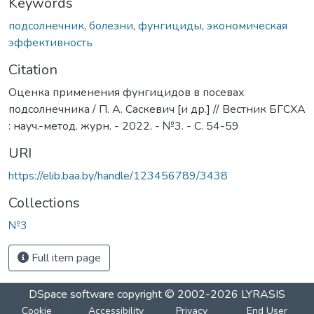
Keywords
подсолнечник
,
болезни
,
фунгициды
,
экономическая
эффективность
Citation
Оценка применения фунгицидов в посевах
подсолнечника / П. А. Саскевич [и др.] // Вестник БГСХА
: науч.-метод. журн. - 2022. - №3. - С. 54-59
URI
https://elib.baa.by/handle/123456789/3438
Collections
№3
Full item page
DSpace software
copyright © 2002-2026
LYRASIS
Cookie
Accessibility
Privacy
End User