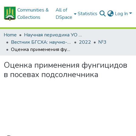
Communities &
All of
Statistics
Log In
Collections
DSpace
Home
Научная периодика УО БГСХА
Вестник БГСХА: научно-методический журнал Белорусской государственной сельскохозяйственной академии
2022
№3
Оценка применения фунгицидов в посевах подсолнечника
Оценка применения фунгицидов
в посевах подсолнечника
Loading...