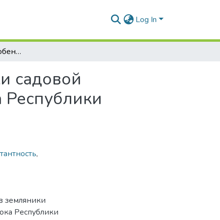
Log In
Фенологические особенности сортов земляники садовой ремонтантного типа в условиях северо-востока Республики Беларусь
и садовой
а Республики
тантность
,
ов земляники
тока Республики