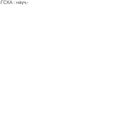
БГСХА : науч.-