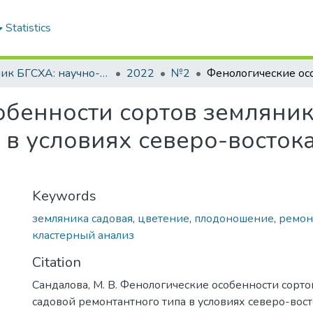
Statistics
Вестник БГСХА: научно-методический журнал Белорусской государственной сельскохозяйственной академии
2022
№2
обенности сортов земляник
 в условиях северо-восток
Keywords
земляника садовая
,
цветение
,
плодоношение
,
ремон
кластерный анализ
Citation
Сандалова, М. В. Фенологические особенности сорт
садовой ремонтантного типа в условиях северо-вос