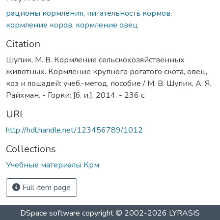
рационы кормления
,
питательность кормов
,
кормление коров
,
кормление овец
Citation
Шупик, М. В. Кормление сельскохозяйственных
животных. Кормление крупного рогатого скота, овец,
коз и лошадей: учеб.-метод. пособие / М. В. Шупик, А. Я.
Райхман. - Горки: [б. и.], 2014. - 236 с.
URI
http://hdl.handle.net/123456789/1012
Collections
Учебные материалы Крм
Full item page
DSpace software
copyright © 2002-2026
LYRASIS