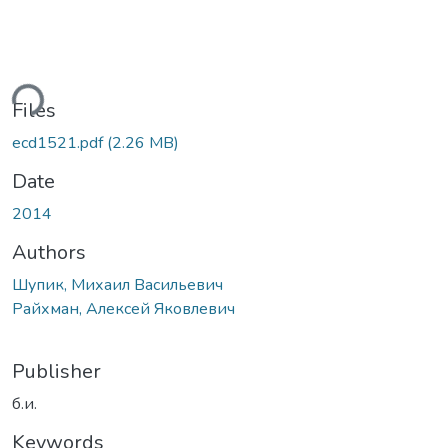
ding...
Files
ecd1521.pdf
(2.26 MB)
Date
2014
Authors
Шупик, Михаил Васильевич
Райхман, Алексей Яковлевич
Publisher
б.и.
Keywords