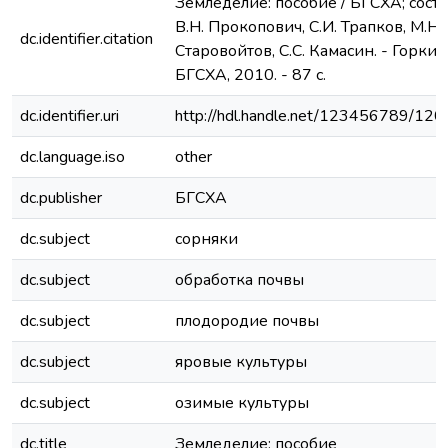
Земледелие: пособие / БГСХА; сост.
В.Н. Прокопович, С.И. Трапков, М.Н.
dc.identifier.citation
Старовойтов, С.С. Камасин. - Горки :
БГСХА, 2010. - 87 с.
dc.identifier.uri
http://hdl.handle.net/123456789/120
dc.language.iso
other
dc.publisher
БГСХА
dc.subject
сорняки
dc.subject
обработка почвы
dc.subject
плодородие почвы
dc.subject
яровые культуры
dc.subject
озимые культуры
dc.title
Земледелие: пособие