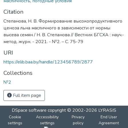
масличность
,
погодные условия
Citation
Степанова, Н. В. Формирование высокопродуктивного
ценоза льна масличного в зависимости от нормы
высева семян / Н. В. Степанова // Вестник БГСХА : науч.-
метод. журн. - 2021. - №2. – С. 75-79
URI
https://elib.baa.by/handle/123456789/2877
Collections
№2
Full item page
DSpace software
copyright © 2002-2026
LYRASIS
Cookie
Accessibility
Privacy
End User
settings
settings
policy
Agreement