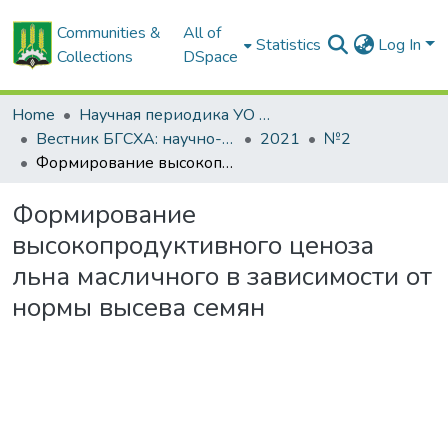
Communities &
All of
Statistics
Log In
Collections
DSpace
Home
Научная периодика УО БГСХА
Вестник БГСХА: научно-методический журнал Белорусской государственной сельскохозяйственной академии
2021
№2
Формирование высокопродуктивного ценоза льна масличного в зависимости от нормы высева семян
Формирование
высокопродуктивного ценоза
льна масличного в зависимости от
нормы высева семян