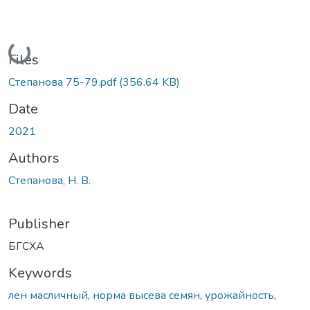
Loading...
Files
Степанова 75-79.pdf
(356.64 KB)
Date
2021
Authors
Степанова, Н. В.
Publisher
БГСХА
Keywords
лен масличный
,
норма высева семян
,
урожайность
,