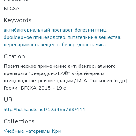
БГСХА
Keywords
актибактериальный препарат
,
болезни птиц
,
бройлерное птицеводство
,
питательные вещества
,
переваримость веществ
,
безвредность мяса
Citation
Практическое применение антибактериального
препарата "Эверодокс-LA®" в бройлерном
птицеводстве: рекомендации / М. А. Гласкович [и др.]. -
Горки : БГСХА, 2015. - 19 с.
URI
http://hdl.handle.net/123456789/444
Collections
Учебные материалы Крм