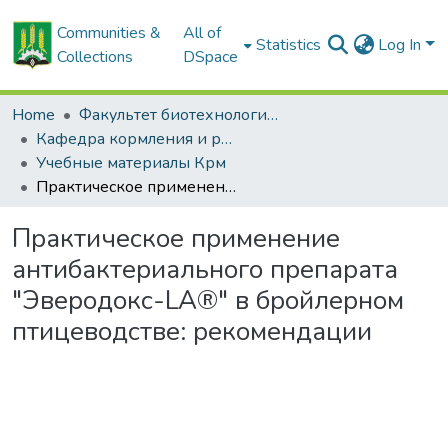
Communities &
All of
Statistics
Log In
Collections
DSpace
Home
Факультет биотехнологии и аквакультуры
Кафедра кормления и разведения сельскохозяйственных животных
Учебные материалы Крм
Практическое применение антибактериального препарата "Эверодокс-LA®" в бройлерном птицеводстве: рекомендации
Практическое применение
антибактериального препарата
"Эверодокс-LA®" в бройлерном
птицеводстве: рекомендации