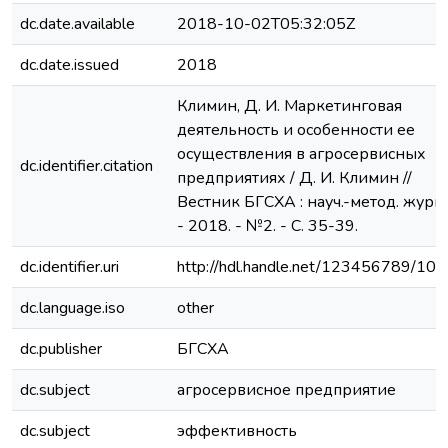
dc.date.available
2018-10-02T05:32:05Z
dc.date.issued
2018
Климин, Д. И. Маркетинговая
деятельность и особенности ее
осуществления в агросервисных
dc.identifier.citation
предприятиях / Д. И. Климин //
Вестник БГСХА : науч.-метод. журн.
- 2018. - №2. - С. 35-39.
dc.identifier.uri
http://hdl.handle.net/123456789/10
dc.language.iso
other
dc.publisher
БГСХА
dc.subject
агросервисное предприятие
dc.subject
эффективность