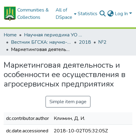
Communities &
All of
Statistics
Log In
Collections
DSpace
Home
Научная периодика УО БГСХА
Вестник БГСХА: научно-методический журнал Белорусской государственной сельскохозяйственной академии
2018
№2
Маркетинговая деятельность и особенности ее осуществления в агросервисных предприятиях
Маркетинговая деятельность и
особенности ее осуществления в
агросервисных предприятиях
Simple item page
dc.contributor.author
Климин, Д. И.
dc.date.accessioned
2018-10-02T05:32:05Z