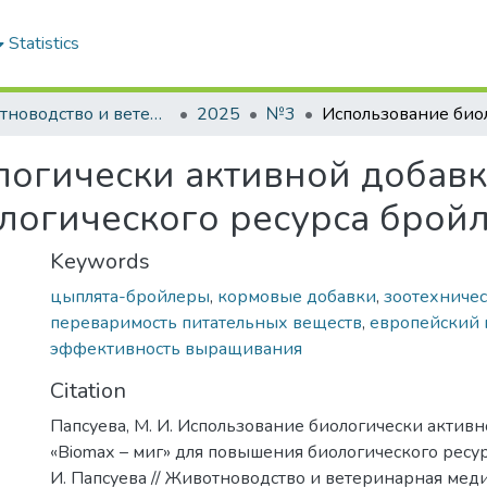
Statistics
Животноводство и ветеринарная медицина: научно-практический журнал
2025
№3
огически активной добавки
логического ресурса брой
Keywords
цыплята-бройлеры
,
кормовые добавки
,
зоотехничес
переваримость питательных веществ
,
европейский 
эффективность выращивания
Citation
Папсуева, М. И. Использование биологически актив
«Biomaх – миг» для повышения биологического ресур
И. Папсуева // Животноводство и ветеринарная меди