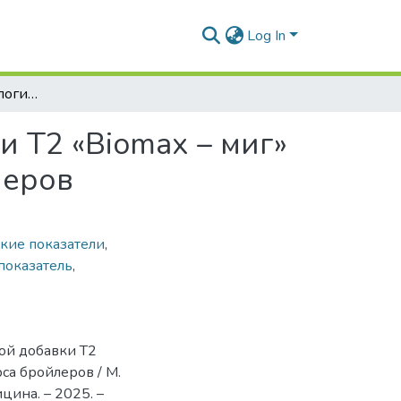
Log In
Использование биологически активной добавки T2 «Biomaх – миг» для повышения биологического ресурса бройлеров
 T2 «Biomaх – миг»
леров
кие показатели
,
показатель
,
ной добавки T2
са бройлеров / М.
цина. – 2025. –