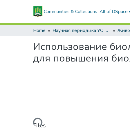
Communities & Collections
All of DSpace
Home
Научная периодика УО БГСХА
Использование биол
для повышения био
Loading...
Files