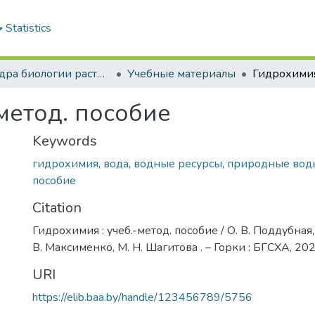
Statistics
Кафедра биологии растений и химии
Учебные материалы
метод. пособие
Keywords
гидрохимия
,
вода
,
водные ресурсы
,
природные вод
пособие
Citation
Гидрохимия : учеб.-метод. пособие / О. В. Поддубная, 
В. Максименко, М. Н. Шагитова . – Горки : БГСХА, 202
URI
https://elib.baa.by/handle/123456789/5756