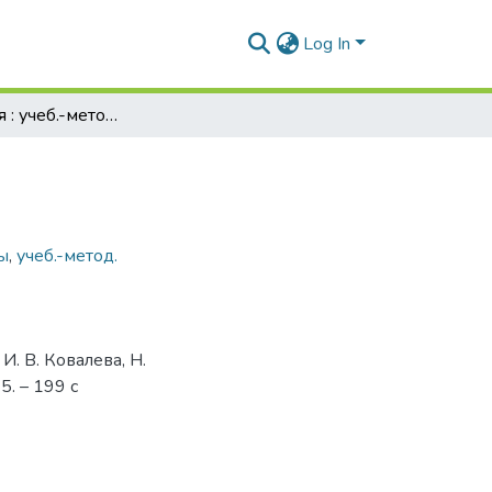
Log In
Гидрохимия : учеб.-метод. пособие
ы
,
учеб.-метод.
И. В. Ковалева, Н.
5. – 199 с