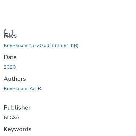
Loading...
Files
Колмыков 13-20.pdf
(383.51 KB)
Date
2020
Authors
Колмыков, Ал. В.
Publisher
БГСХА
Keywords