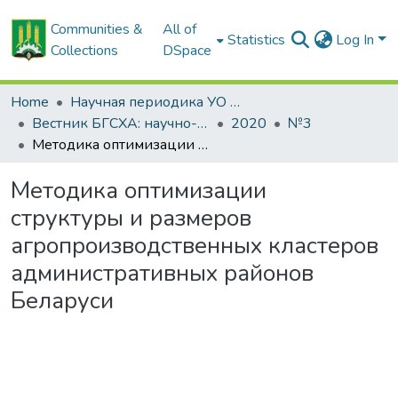
Communities &
All of
Statistics
Log In
Collections
DSpace
Home
Научная периодика УО БГСХА
Вестник БГСХА: научно-методический журнал Белорусской государственной сельскохозяйственной академии
2020
№3
Методика оптимизации структуры и размеров агропроизводственных кластеров административных районов Беларуси
Методика оптимизации
структуры и размеров
агропроизводственных кластеров
административных районов
Беларуси