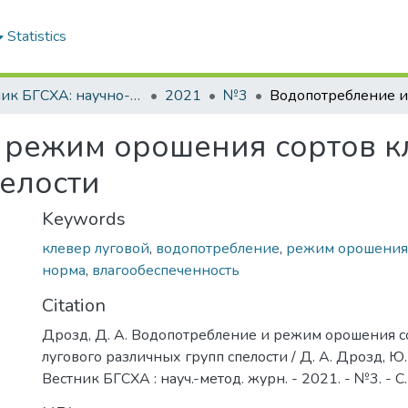
Statistics
Вестник БГСХА: научно-методический журнал Белорусской государственной сельскохозяйственной академии
2021
№3
 режим орошения сортов к
елости
Keywords
клевер луговой
,
водопотребление
,
режим орошения
норма
,
влагообеспеченность
Citation
Дрозд, Д. А. Водопотребление и режим орошения с
лугового различных групп спелости / Д. А. Дрозд, Ю. 
Вестник БГСХА : науч.-метод. журн. - 2021. - №3. - 