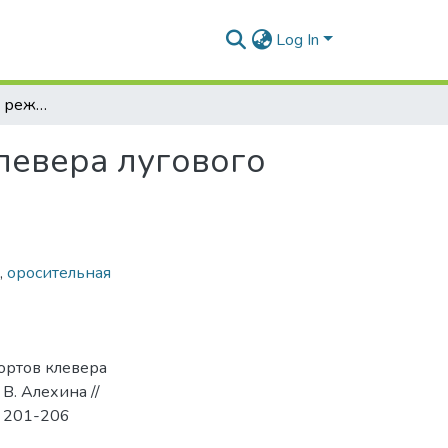
Log In
Водопотребление и режим орошения сортов клевера лугового различных групп спелости
левера лугового
,
оросительная
ортов клевера
В. Алехина //
С. 201-206