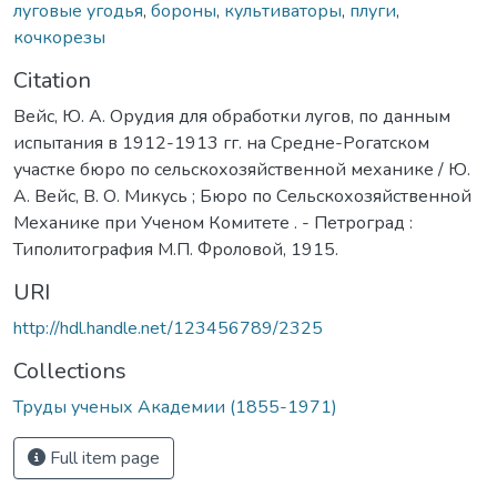
луговые угодья
,
бороны
,
культиваторы
,
плуги
,
кочкорезы
Citation
Вейс, Ю. А. Орудия для обработки лугов, по данным
испытания в 1912-1913 гг. на Средне-Рогатском
участке бюро по сельскохозяйственной механике / Ю.
А. Вейс, В. О. Микусь ; Бюро по Сельскохозяйственной
Механике при Ученом Комитете . - Петроград :
Типолитография М.П. Фроловой, 1915.
URI
http://hdl.handle.net/123456789/2325
Collections
Труды ученых Академии (1855-1971)
Full item page