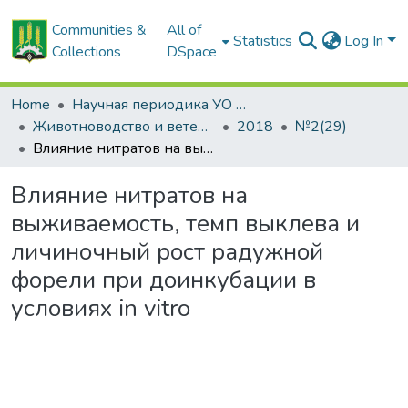
Communities &
All of
Statistics
Log In
Collections
DSpace
Home
Научная периодика УО БГСХА
Животноводство и ветеринарная медицина: научно-практический журнал
2018
№2(29)
Влияние нитратов на выживаемость, темп выклева и личиночный рост радужной форели при доинкубации в условиях in vitro
Влияние нитратов на
выживаемость, темп выклева и
личиночный рост радужной
форели при доинкубации в
условиях in vitro