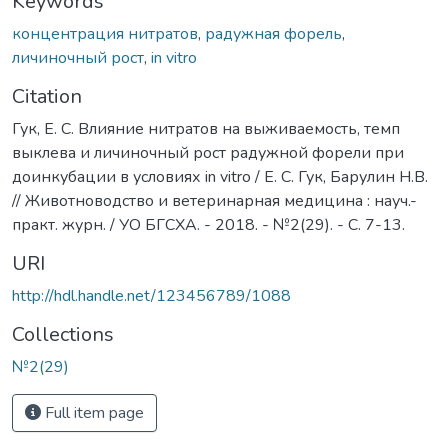
Keywords
концентрация нитратов
,
радужная форель
,
личиночный рост
,
in vitro
Citation
Гук, Е. С. Влияние нитратов на выживаемость, темп
выклева и личиночный рост радужной форели при
доинкубации в условиях in vitro / Е. С. Гук, Барулин Н.В.
// Животноводство и ветеринарная медицина : науч.-
практ. журн. / УО БГСХА. - 2018. - №2(29). - С. 7-13.
URI
http://hdl.handle.net/123456789/1088
Collections
№2(29)
Full item page