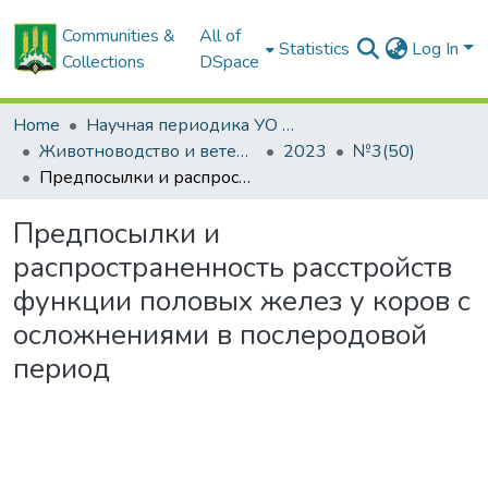
Communities &
All of
Statistics
Log In
Collections
DSpace
Home
Научная периодика УО БГСХА
Животноводство и ветеринарная медицина: научно-практический журнал
2023
№3(50)
Предпосылки и распространенность расстройств функции половых желез у коров с осложнениями в послеродовой период
Предпосылки и
распространенность расстройств
функции половых желез у коров с
осложнениями в послеродовой
период