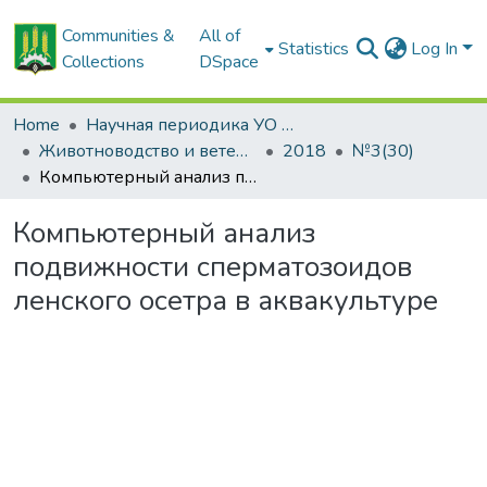
Communities &
All of
Statistics
Log In
Collections
DSpace
Home
Научная периодика УО БГСХА
Животноводство и ветеринарная медицина: научно-практический журнал
2018
№3(30)
Компьютерный анализ подвижности сперматозоидов ленского осетра в аквакультуре
Компьютерный анализ
подвижности сперматозоидов
ленского осетра в аквакультуре