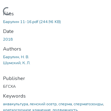
Loading...
Files
Барулин 11-16.pdf
(244.96 KB)
Date
2018
Authors
Барулин, Н. В.
Шумский, К. Л.
Publisher
БГСХА
Keywords
аквакультура
,
ленский осетр
,
сперма
,
сперматозоиды
,
краткосрочное хранение
,
подвижность