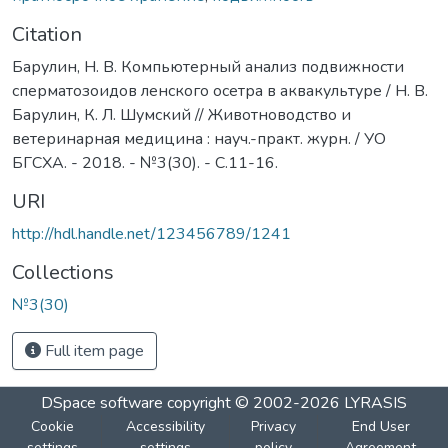
Citation
Барулин, Н. В. Компьютерный анализ подвижности
сперматозоидов ленского осетра в аквакультуре / Н. В.
Барулин, К. Л. Шумский // Животноводство и
ветеринарная медицина : науч.-практ. журн. / УО
БГСХА. - 2018. - №3(30). - С.11-16.
URI
http://hdl.handle.net/123456789/1241
Collections
№3(30)
Full item page
DSpace software
copyright © 2002-2026
LYRASIS
Cookie
Accessibility
Privacy
End User
settings
settings
policy
Agreement